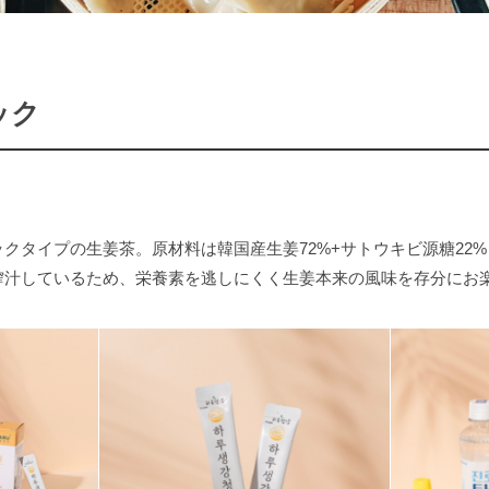
ック
クタイプの生姜茶。原材料は韓国産生姜72%+サトウキビ源糖22%
搾汁しているため、栄養素を逃しにくく生姜本来の風味を存分にお