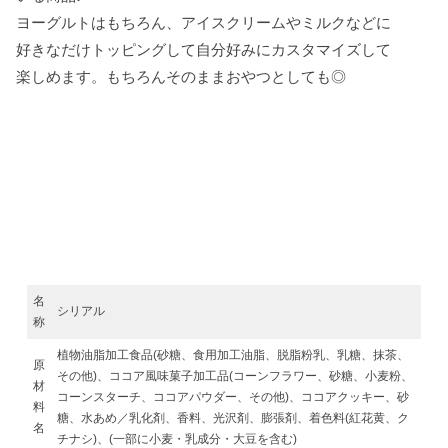
ヨーグルトはもちろん、アイスクリームやミルクなどに
好きなだけトッピングして自分好みにカスタマイズして
楽しめます。もちろんそのままおやつとしても◎
名
シリアル
称
植物油脂加工食品(砂糖、食用加工油脂、脱脂粉乳、乳糖、抹茶、
原
その他)、ココア風味菓子加工品(コーンフラワー、砂糖、小麦粉、
材
コーンスターチ、ココアパウダー、その他)、ココアクッキー、砂
料
糖、水あめ／乳化剤、香料、光沢剤、膨張剤、着色料(紅花黄、ク
名
チナシ)、(一部に小麦・乳成分・大豆を含む)