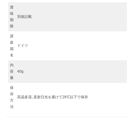
賞
味
別途記載
期
限
原
産
ドイツ
国
名
内
容
40g
量
保
存
高温多湿､直射日光を避けて28℃以下で保存
方
法